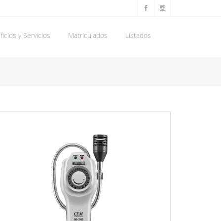
icios y Servicios
Matriculados
Listados