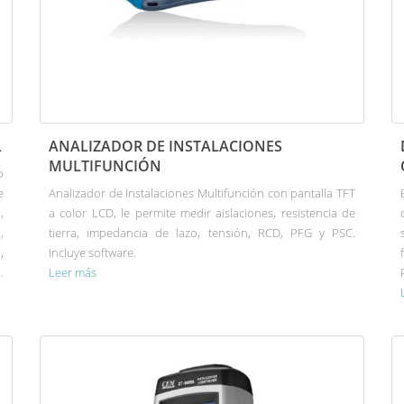
L
ANALIZADOR DE INSTALACIONES
MULTIFUNCIÓN
o
e
Analizador de Instalaciones Multifunción con pantalla TFT
,
a color LCD, le permite medir aislaciones, resistencia de
,
tierra, impedancia de lazo, tensión, RCD, PFG y PSC.
,
Incluye software.
.
Leer más