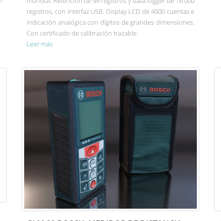
n
mundial. Retención de 99 registros y data logger de 16.000
registros, con interfaz USB. Display LCD de 4000 cuentas e
indicación analógica con dígitos de grandes dimensiones.
Con certificado de calibración trazable
Leer más