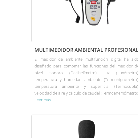
MULTIMEDIDOR AMBIENTAL PROFESIONA
El medidor de ambiente multifunción digital ha sid
diseñado para combinar las funciones del medidor d
nivel sonoro (Decibelímetro), luz (Luxómetro)
temperatura y humedad ambiente (Termohigrómetro)
temperatura ambiente y superficial (Termocupla)
velocidad de aire y cálculo de caudal (Termoanemómetro)
Leer más