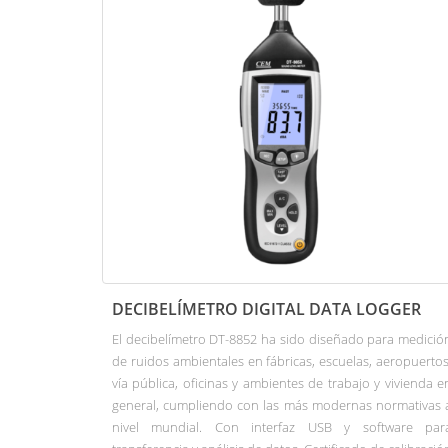
DECIBELÍMETRO DIGITAL DATA LOGGER
El decibelímetro DT-8852 ha sido diseñado para medició
de ruidos ambientales en fábricas, escuelas, aeropuertos
vía pública, oficinas y ambientes de trabajo y vivienda e
general, cumpliendo con las más modernas normativas 
nivel mundial. Con interfaz USB y software par