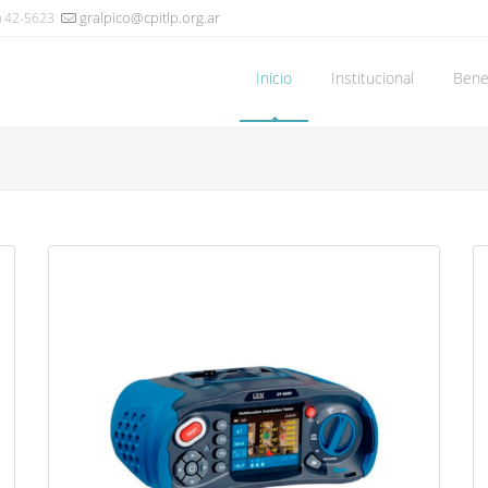
gralpico@cpitlp.org.ar
) 42-5623
Inicio
Institucional
Benef