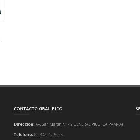
.
CONTACTO GRAL PICO
S
Dirección:
Av. San Martín N° 49 GENERAL PICO (LA PAMPA)
Teléfono:
(02302) 42-5623