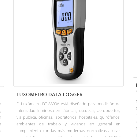
LUXOMETRO DATA LOGGER
n
El Luxómetro DT-8809A está diseñado para medición de
,
intensidad luminosa en fábricas, escuelas, aeropuertos,
n
vía pública, oficinas, laboratorios, hospitales, quirófanos,
a
ambientes de trabajo y vivienda en general en
a
cumplimiento con las más modernas normativas a nivel