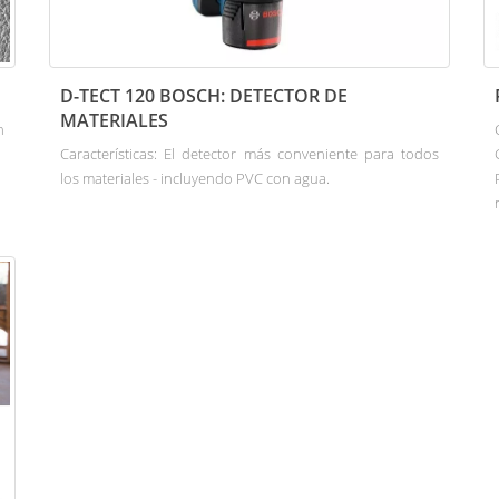
D-TECT 120 BOSCH: DETECTOR DE
MATERIALES
n
Características: El detector más conveniente para todos
los materiales - incluyendo PVC con agua.