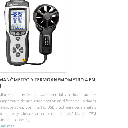
MANÓMETRO Y TERMOANEMÓMETRO 4 EN
1
Mide vacío, presión relativa/diferencial, velocidad, caudal y
temperatura de aire. Mide presión en diferentes unidades
seleccionables. Con interfaz USB y Software para análisis
de datos y almacenamiento de lecturas.( Marca: CEM
Modelo: DT-8897 )
Leer más