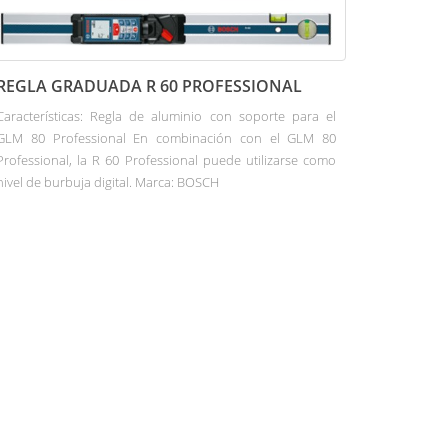
REGLA GRADUADA R 60 PROFESSIONAL
Características: Regla de aluminio con soporte para el
GLM 80 Professional En combinación con el GLM 80
Professional, la R 60 Professional puede utilizarse como
nivel de burbuja digital. Marca: BOSCH