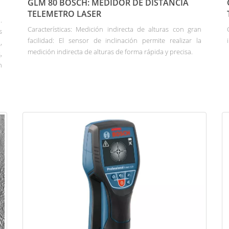
GLM 80 BOSCH: MEDIDOR DE DISTANCIA
TELEMETRO LASER
.
Características: Medición indirecta de alturas con gran
s
facilidad: El sensor de inclinación permite realizar la
,
medición indirecta de alturas de forma rápida y precisa.
,
n