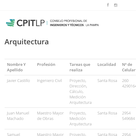
Arquitectura
Nombre Y
Profesión
Tareas que
Localidad
Nº de
Apellido
realiza
Celular
Javier Castillo
Ingeniero Civil
Proyecto,
Santa Rosa
260
Dirección,
429016
Cálculo,
Medición
Arquitectura
Juan Manuel
Maestro Mayor
Proyecto,
Santa Rosa
2954
Machado
de Obras
Medición
549684
Arquitectura
Samuel
Maestro Mayor
Proyecto,
Santa Rosa
2954