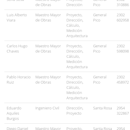
de Obras
Dirección
Pico
310886
Luis Alberto
Maestro Mayor
Proyecto,
General
2302
Viara
de Obras
Dirección,
Pico
602958
Cálculo,
Medición
Arquitectura
Carlos Hugo
Maestro Mayor
Proyecto,
General
2302
Chaves
de Obras
Dirección,
Pico
598098
Cálculo,
Medición
Arquitectura
Pablo Horacio
Maestro Mayor
Proyecto,
General
2302
Ruiz
de Obras
Dirección,
Pico
458972
Cálculo,
Medición
Arquitectura
Eduardo
Ingeniero Civil
Dirección,
Santa Rosa
2954
Aquiles
Proyecto
322867
Burgos
Diego Daniel
Maestro Mayor
Proyecto,
Santa Rosa
2954