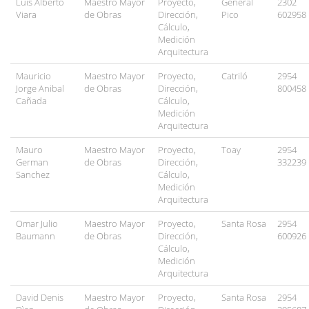
Luis Alberto
Maestro Mayor
Proyecto,
General
2302
Viara
de Obras
Dirección,
Pico
602958
Cálculo,
Medición
Arquitectura
Mauricio
Maestro Mayor
Proyecto,
Catriló
2954
Jorge Anibal
de Obras
Dirección,
800458
Cañada
Cálculo,
Medición
Arquitectura
Mauro
Maestro Mayor
Proyecto,
Toay
2954
German
de Obras
Dirección,
332239
Sanchez
Cálculo,
Medición
Arquitectura
Omar Julio
Maestro Mayor
Proyecto,
Santa Rosa
2954
Baumann
de Obras
Dirección,
600926
Cálculo,
Medición
Arquitectura
David Denis
Maestro Mayor
Proyecto,
Santa Rosa
2954