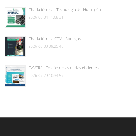
Charla técnica - Tecnología del Hormigón
2026-08-04 11:08:31
Charla técnica CTM - Bodegas
2026-08-03 09:25:48
CAVERA - Diseño de viviendas eficientes
2026-07-29 10:34:57