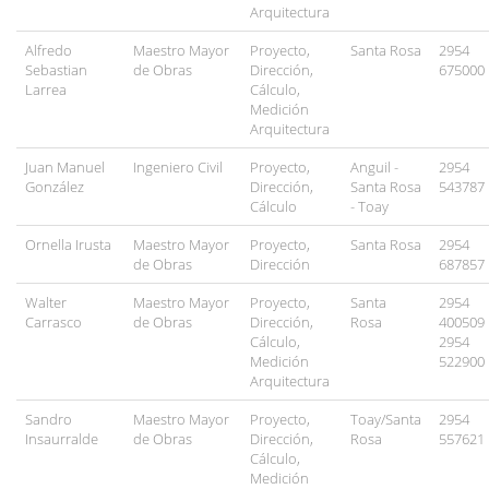
Arquitectura
Alfredo
Maestro Mayor
Proyecto,
Santa Rosa
2954
Sebastian
de Obras
Dirección,
675000
Larrea
Cálculo,
Medición
Arquitectura
Juan Manuel
Ingeniero Civil
Proyecto,
Anguil -
2954
González
Dirección,
Santa Rosa
543787
Cálculo
- Toay
Ornella Irusta
Maestro Mayor
Proyecto,
Santa Rosa
2954
de Obras
Dirección
687857
Walter
Maestro Mayor
Proyecto,
Santa
2954
Carrasco
de Obras
Dirección,
Rosa
400509
Cálculo,
2954
Medición
522900
Arquitectura
Sandro
Maestro Mayor
Proyecto,
Toay/Santa
2954
Insaurralde
de Obras
Dirección,
Rosa
557621
Cálculo,
Medición