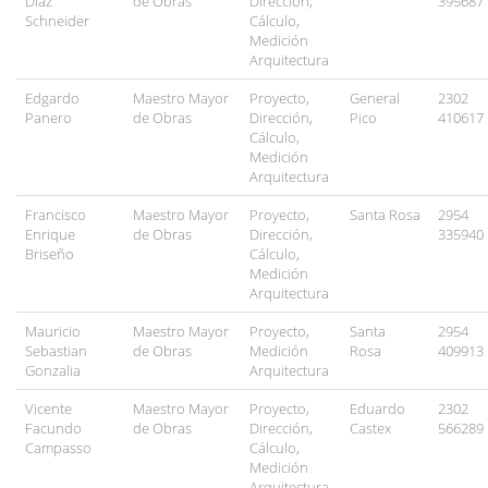
Dìaz
de Obras
Dirección,
395687
Schneider
Cálculo,
Medición
Arquitectura
Edgardo
Maestro Mayor
Proyecto,
General
2302
Panero
de Obras
Dirección,
Pico
410617
Cálculo,
Medición
Arquitectura
Francisco
Maestro Mayor
Proyecto,
Santa Rosa
2954
Enrique
de Obras
Dirección,
335940
Briseño
Cálculo,
Medición
Arquitectura
Mauricio
Maestro Mayor
Proyecto,
Santa
2954
Sebastian
de Obras
Medición
Rosa
409913
Gonzalia
Arquitectura
Vicente
Maestro Mayor
Proyecto,
Eduardo
2302
Facundo
de Obras
Dirección,
Castex
566289
Campasso
Cálculo,
Medición
Arquitectura