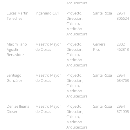
Arquitectura
Lucas Martín
Ingeniero Civil
Proyecto,
Santa Rosa
2954
Tellechea
Dirección,
306624
Cálculo,
Medición
Arquitectura
Maximiliano
Maestro Mayor
Proyecto,
General
2302
Agustín
de Obras
Dirección,
Pico
462813
Benavidez
Cálculo,
Medición
Arquitectura
Santiago
Maestro Mayor
Proyecto,
Santa Rosa
2954
González
de Obras
Dirección,
684763
Cálculo,
Medición
Arquitectura
Denise Ileana
Maestro Mayor
Proyecto,
Santa Rosa
2954
Dieser
de Obras
Dirección,
371995
Cálculo,
Medición
Arquitectura