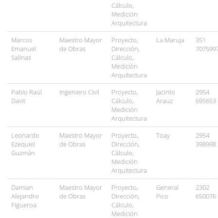
Cálculo,
Medición
Arquitectura
Marcos
Maestro Mayor
Proyecto,
La Maruja
351
Emanuel
de Obras
Dirección,
707599
Salinas
Cálculo,
Medición
Arquitectura
Pablo Raúl
Ingeniero Civil
Proyecto,
Jacinto
2954
Davit
Cálculo,
Arauz
695653
Medición
Arquitectura
Leonardo
Maestro Mayor
Proyecto,
Toay
2954
Ezequiel
de Obras
Dirección,
398998
Guzmán
Cálculo,
Medición
Arquitectura
Damian
Maestro Mayor
Proyecto,
General
2302
Alejandro
de Obras
Dirección,
Pico
650076
Figueroa
Cálculo,
Medición