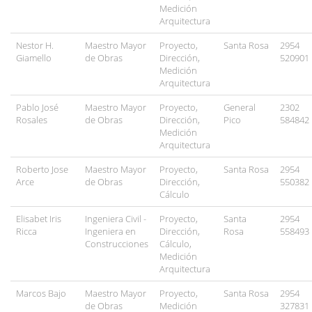
Medición
Arquitectura
Nestor H.
Maestro Mayor
Proyecto,
Santa Rosa
2954
Giamello
de Obras
Dirección,
520901
Medición
Arquitectura
Pablo José
Maestro Mayor
Proyecto,
General
2302
Rosales
de Obras
Dirección,
Pico
584842
Medición
Arquitectura
Roberto Jose
Maestro Mayor
Proyecto,
Santa Rosa
2954
Arce
de Obras
Dirección,
550382
Cálculo
Elisabet Iris
Ingeniera Civil -
Proyecto,
Santa
2954
Ricca
Ingeniera en
Dirección,
Rosa
558493
Construcciones
Cálculo,
Medición
Arquitectura
Marcos Bajo
Maestro Mayor
Proyecto,
Santa Rosa
2954
de Obras
Medición
327831