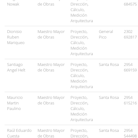
Nowak
de Obras
Dirección,
684575
Cálculo,
Medición
Arquitectura
Dionisio
Maestro Mayor
Proyecto,
General
2302
Ruben
de Obras
Dirección,
Pico
692817
Mariqueo
Cálculo,
Medición
Arquitectura
Santiago
Maestro Mayor
Proyecto,
Santa Rosa
2954
Angel Helt
de Obras
Dirección,
669159
Cálculo,
Medición
Arquitectura
Mauricio
Maestro Mayor
Proyecto,
Santa Rosa
2954
Martin
de Obras
Dirección,
615216
Paulino
Cálculo,
Medición
Arquitectura
Raúl Eduardo
Maestro Mayor
Proyecto,
Santa Rosa
2954
Cuesta
de Obras
Dirección,
544498