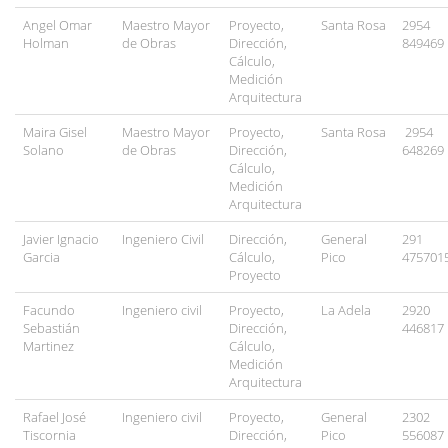
Angel Omar
Maestro Mayor
Proyecto,
Santa Rosa
2954
Holman
de Obras
Dirección,
849469
Cálculo,
Medición
Arquitectura
Maira Gisel
Maestro Mayor
Proyecto,
Santa Rosa
2954
Solano
de Obras
Dirección,
648269
Cálculo,
Medición
Arquitectura
Javier Ignacio
Ingeniero Civil
Dirección,
General
291
Garcia
Cálculo,
Pico
475701
Proyecto
Facundo
Ingeniero civil
Proyecto,
La Adela
2920
Sebastián
Dirección,
446817
Martinez
Cálculo,
Medición
Arquitectura
Rafael José
Ingeniero civil
Proyecto,
General
2302
Tiscornia
Dirección,
Pico
556087