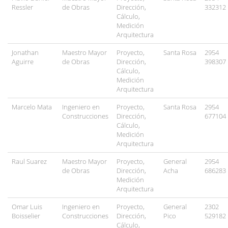
Ressler
de Obras
Dirección,
332312
Cálculo,
Medición
Arquitectura
Jonathan
Maestro Mayor
Proyecto,
Santa Rosa
2954
Aguirre
de Obras
Dirección,
398307
Cálculo,
Medición
Arquitectura
Marcelo Mata
Ingeniero en
Proyecto,
Santa Rosa
2954
Construcciones
Dirección,
677104
Cálculo,
Medición
Arquitectura
Raul Suarez
Maestro Mayor
Proyecto,
General
2954
de Obras
Dirección,
Acha
686283
Medición
Arquitectura
Omar Luis
Ingeniero en
Proyecto,
General
2302
Boisselier
Construcciones
Dirección,
Pico
529182
Cálculo,