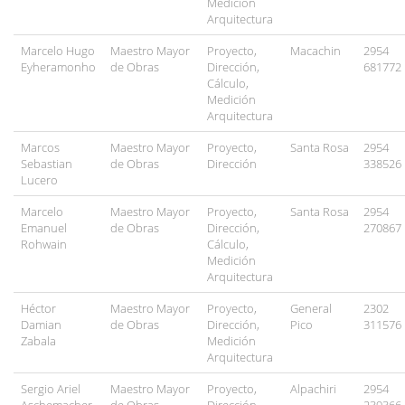
Medición
Arquitectura
Marcelo Hugo
Maestro Mayor
Proyecto,
Macachin
2954
Eyheramonho
de Obras
Dirección,
681772
Cálculo,
Medición
Arquitectura
Marcos
Maestro Mayor
Proyecto,
Santa Rosa
2954
Sebastian
de Obras
Dirección
338526
Lucero
Marcelo
Maestro Mayor
Proyecto,
Santa Rosa
2954
Emanuel
de Obras
Dirección,
270867
Rohwain
Cálculo,
Medición
Arquitectura
Héctor
Maestro Mayor
Proyecto,
General
2302
Damian
de Obras
Dirección,
Pico
311576
Zabala
Medición
Arquitectura
Sergio Ariel
Maestro Mayor
Proyecto,
Alpachiri
2954