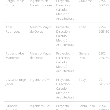
Sergio Daniel
Ingeniero en
Proyecto,
Gral Acha
2654
Conte
Construcciones
Dirección,
606125
Cálculo,
Medición
Arquitectura
Ariel
Maestro Mayor
Proyecto,
Toay
2954
Rodriguez
de Obras
Dirección,
665130
Cálculo,
Medición
Arquitectura
Roberto Abel
Maestro Mayor
Proyecto,
General
2302
Manterola
de Obras
Dirección,
Pico
209765
Cálculo,
Medición
Arquitectura
Lezcano Jorge
Ingeniero Civil
Proyecto,
Toay
291
Javier
Dirección,
641256
Cálculo,
Medición
Arquitectura
Orlando
Ingeniero Civil
Proyecto,
Santa Rosa
2954