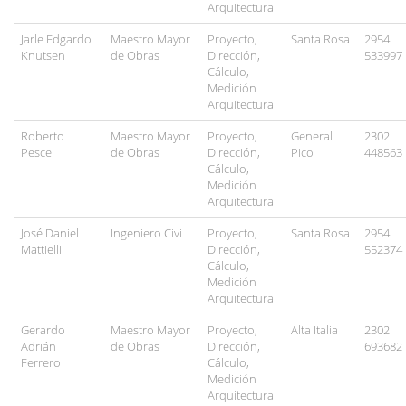
Arquitectura
Jarle Edgardo
Maestro Mayor
Proyecto,
Santa Rosa
2954
Knutsen
de Obras
Dirección,
533997
Cálculo,
Medición
Arquitectura
Roberto
Maestro Mayor
Proyecto,
General
2302
Pesce
de Obras
Dirección,
Pico
448563
Cálculo,
Medición
Arquitectura
José Daniel
Ingeniero Civi
Proyecto,
Santa Rosa
2954
Mattielli
Dirección,
552374
Cálculo,
Medición
Arquitectura
Gerardo
Maestro Mayor
Proyecto,
Alta Italia
2302
Adrián
de Obras
Dirección,
693682
Ferrero
Cálculo,
Medición
Arquitectura