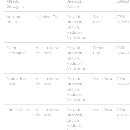
Alfredo
Dirección,
509650
Giovagnini
Cálculo
Armando
Ingeniero Civil
Proyecto,
Santa
2954
Poujol
Dirección,
Rosa
312883
Cálculo,
Medición
Arquitectura
Evelyn
Maestro Mayor
Proyecto,
General
2302
Dominguez
de Obras
Dirección,
Pico
574850
Cálculo,
Medición
Arquitectura
Silvio Adrian
Maestro Mayor
Proyecto,
Santa Rosa
2954
Haag
de Obras
Dirección,
665862
Cálculo,
Medición
Arquitectura
Carina Vicens
Maestro Mayor
Proyecto,
Santa Rosa
2954
de Obras
Dirección,
479725
Cálculo,
Medición