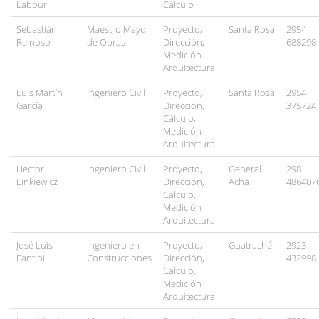
Labour
Cálculo
Sebastián
Maestro Mayor
Proyecto,
Santa Rosa
2954
Reinoso
de Obras
Dirección,
688298
Medición
Arquitectura
Luis Martín
Ingeniero Civil
Proyecto,
Santa Rosa
2954
García
Dirección,
375724
Cálculo,
Medición
Arquitectura
Hector
Ingeniero Civil
Proyecto,
General
298
Linkiewicz
Dirección,
Acha
486407
Cálculo,
Medición
Arquitectura
José Luis
Ingeniero en
Proyecto,
Guatraché
2923
Fantini
Construcciones
Dirección,
432998
Cálculo,
Medición
Arquitectura