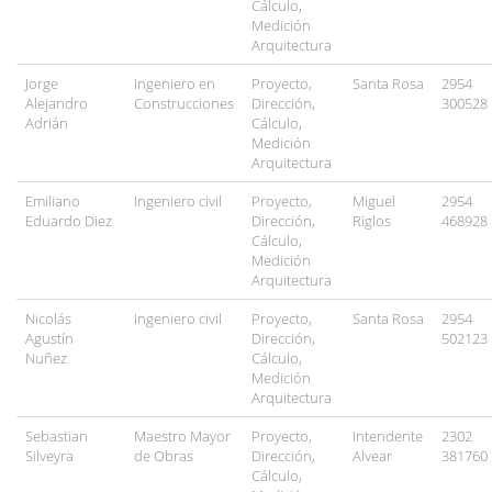
Cálculo,
Medición
Arquitectura
Jorge
Ingeniero en
Proyecto,
Santa Rosa
2954
Alejandro
Construcciones
Dirección,
300528
Adrián
Cálculo,
Medición
Arquitectura
Emiliano
Ingeniero civil
Proyecto,
Miguel
2954
Eduardo Diez
Dirección,
Riglos
468928
Cálculo,
Medición
Arquitectura
Nicolás
Ingeniero civil
Proyecto,
Santa Rosa
2954
Agustín
Dirección,
502123
Nuñez
Cálculo,
Medición
Arquitectura
Sebastian
Maestro Mayor
Proyecto,
Intendente
2302
Silveyra
de Obras
Dirección,
Alvear
381760
Cálculo,