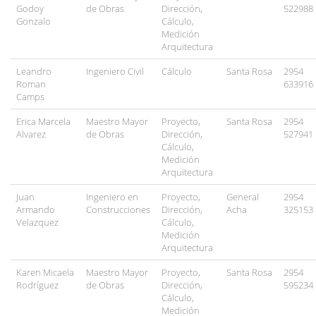
Godoy
de Obras
Dirección,
522988
Gonzalo
Cálculo,
Medición
Arquitectura
Leandro
Ingeniero Civil
Cálculo
Santa Rosa
2954
Roman
633916
Camps
Erica Marcela
Maestro Mayor
Proyecto,
Santa Rosa
2954
Alvarez
de Obras
Dirección,
527941
Cálculo,
Medición
Arquitectura
Juan
Ingeniero en
Proyecto,
General
2954
Armando
Construcciones
Dirección,
Acha
325153
Velazquez
Cálculo,
Medición
Arquitectura
Karen Micaela
Maestro Mayor
Proyecto,
Santa Rosa
2954
Rodríguez
de Obras
Dirección,
595234
Cálculo,
Medición