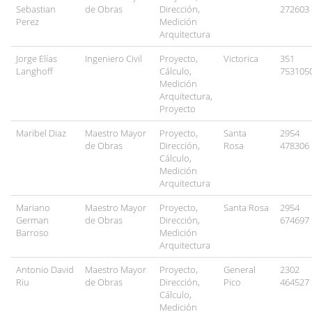
Sebastian
de Obras
Dirección,
272603
Perez
Medición
Arquitectura
Jorge Elías
Ingeniero Civil
Proyecto,
Victorica
351
Langhoff
Cálculo,
753105
Medición
Arquitectura,
Proyecto
Maribel Diaz
Maestro Mayor
Proyecto,
Santa
2954
de Obras
Dirección,
Rosa
478306
Cálculo,
Medición
Arquitectura
Mariano
Maestro Mayor
Proyecto,
Santa Rosa
2954
German
de Obras
Dirección,
674697
Barroso
Medición
Arquitectura
Antonio David
Maestro Mayor
Proyecto,
General
2302
Riu
de Obras
Dirección,
Pico
464527
Cálculo,
Medición