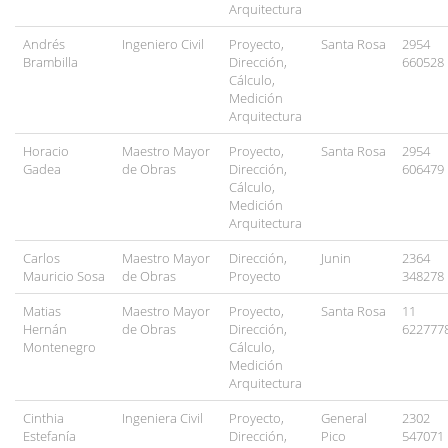
Arquitectura
Andrés
Ingeniero Civil
Proyecto,
Santa Rosa
2954
Brambilla
Dirección,
660528
Cálculo,
Medición
Arquitectura
Horacio
Maestro Mayor
Proyecto,
Santa Rosa
2954
Gadea
de Obras
Dirección,
606479
Cálculo,
Medición
Arquitectura
Carlos
Maestro Mayor
Dirección,
Junin
2364
Mauricio Sosa
de Obras
Proyecto
348278
Matias
Maestro Mayor
Proyecto,
Santa Rosa
11
Hernán
de Obras
Dirección,
622777
Montenegro
Cálculo,
Medición
Arquitectura
Cinthia
Ingeniera Civil
Proyecto,
General
2302
Estefanía
Dirección,
Pico
547071