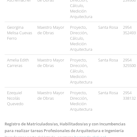
Aschemacher
de Obras
Dirección,
239366
Cálculo,
Medición
Arquitectura
Georgina
Maestro Mayor
Proyecto,
Santa Rosa
2954
Melisa Cuevas
de Obras
Dirección,
352493
Ferro
Cálculo,
Medición
Arquitectura
Amelia Edith
Maestro Mayor
Proyecto,
Santa Rosa
2954
Carreras
de Obras
Dirección,
325500
Cálculo,
Medición
Arquitectura
Ezequiel
Maestro Mayor
Proyecto,
Santa Rosa
2954
Nicolás
de Obras
Dirección,
338132
Quevedo
Medición
Arquitectura
Registro de Matriculados/as, Habilitados/as y con Incumbencias
para realizar tareas Profesionales de Arquitectura e Ingeniería