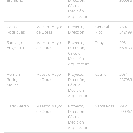
Brambilla
Dirección,
360056
Cálculo,
Medición
Arquitectura
Camila F.
Maestro Mayor
Proyecto,
General
2302
Rodriguez
de Obras
Dirección
Pico
542499
Santiago
Maestro Mayor
Proyecto,
Toay
2954
Angel Helt
de Obras
Dirección,
669159
Cálculo,
Medición
Arquitectura
Hernán
Maestro Mayor
Proyecto,
Catriló
2954
Rodrigo
de Obras
Dirección,
557083
Molina
Cálculo,
Medición
Arquitectura
Dario Galvan
Maestro Mayor
Proyecto,
Santa Rosa
2954
de Obras
Dirección,
290967
Cálculo,
Medición
Arquitectura